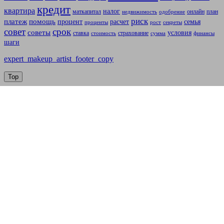
кредит
квартира
налог
маткапитал
онлайн
план
недвижимость
одобрение
риск
платеж
помощь
процент
расчет
семья
проценты
рост
секреты
совет
срок
советы
условия
ставка
страхование
стоимость
сумма
финансы
шаги
expert_makeup_artist_footer_copy
Top