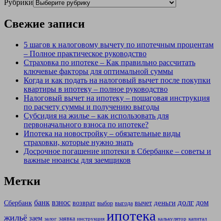
Рубрики
Свежие записи
5 шагов к налоговому вычету по ипотечным процентам
– Полное практическое руководство
Страховка по ипотеке – Как правильно рассчитать
ключевые факторы для оптимальной суммы
Когда и как подать на налоговый вычет после покупки
квартиры в ипотеку – полное руководство
Налоговый вычет на ипотеку – пошаговая инструкция
по расчету суммы и получению выгоды
Субсидия на жилье – как использовать для
первоначального взноса по ипотеке?
Ипотека на новостройку – обязательные виды
страховки, которые нужно знать
Досрочное погашение ипотеки в Сбербанке – советы и
важные нюансы для заемщиков
Метки
долг
банк
взнос
дом
деньги
Сбербанк
возврат
вычет
выбор
выгода
ипотека
жильё
заем
заявка
залог
инструкция
калькулятор
капитал