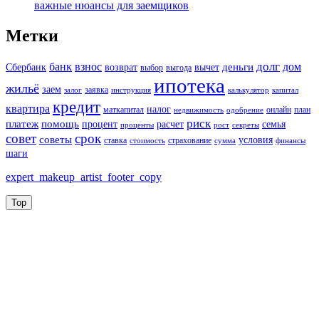
важные нюансы для заемщиков
Метки
долг
банк
взнос
дом
деньги
Сбербанк
возврат
вычет
выбор
выгода
ипотека
жильё
заем
заявка
залог
инструкция
калькулятор
капитал
кредит
квартира
налог
маткапитал
онлайн
план
недвижимость
одобрение
риск
платеж
помощь
процент
расчет
семья
проценты
рост
секреты
совет
срок
советы
условия
ставка
страхование
стоимость
сумма
финансы
шаги
expert_makeup_artist_footer_copy
Top