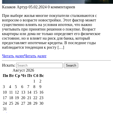
Казаков Артур
05.02.2024
0 комментариев
При выборе жилья многие покупатели сталкиваются с
вопросом о возрасте новостройки. Этот фактор может
существенно влиять на условия ипотеки, что важно
учитывать при принятии решения о покупке. Возраст
квартиры или дома не только определяет его физическое
состояние, но и влияет на риск для банка, который
предоставляет ипотечные кредиты. В последние годы
наблюдается тенденция к росту […]
Читать далее
Читать далее
Искать:
Search
Август 2026
Пн
Вт
Ср
Чт
Пт
Сб
Вс
1
2
3
4
5
6
7
8
9
10
11
12
13
14
15
16
17
18
19
20
21
22
23
24
25
26
27
28
29
30
31