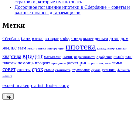
страховки, которые нужно знать
Досрочное погашение ипотеки в Сбербанке – советы и
важные нюансы для заемщиков
Метки
долг
банк
взнос
дом
деньги
Сбербанк
возврат
вычет
выбор
выгода
ипотека
жильё
заем
заявка
залог
инструкция
калькулятор
капитал
кредит
квартира
налог
маткапитал
онлайн
план
недвижимость
одобрение
риск
платеж
помощь
процент
расчет
семья
проценты
рост
секреты
совет
срок
советы
условия
ставка
страхование
стоимость
сумма
финансы
шаги
expert_makeup_artist_footer_copy
Top