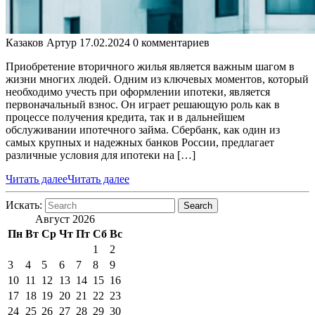
Казаков Артур
17.02.2024
0 комментариев
Приобретение вторичного жилья является важным шагом в
жизни многих людей. Одним из ключевых моментов, который
необходимо учесть при оформлении ипотеки, является
первоначальный взнос. Он играет решающую роль как в
процессе получения кредита, так и в дальнейшем
обслуживании ипотечного займа. Сбербанк, как один из
самых крупных и надежных банков России, предлагает
различные условия для ипотеки на […]
Читать далее
Читать далее
Искать:
Search
Август 2026
Пн
Вт
Ср
Чт
Пт
Сб
Вс
1
2
3
4
5
6
7
8
9
10
11
12
13
14
15
16
17
18
19
20
21
22
23
24
25
26
27
28
29
30