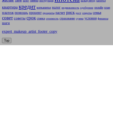
заем
заявка
залог
инструкция
калькулятор
капитал
кредит
квартира
налог
маткапитал
онлайн
план
недвижимость
одобрение
риск
платеж
помощь
процент
расчет
семья
проценты
рост
секреты
совет
срок
советы
условия
ставка
страхование
стоимость
сумма
финансы
шаги
expert_makeup_artist_footer_copy
Top