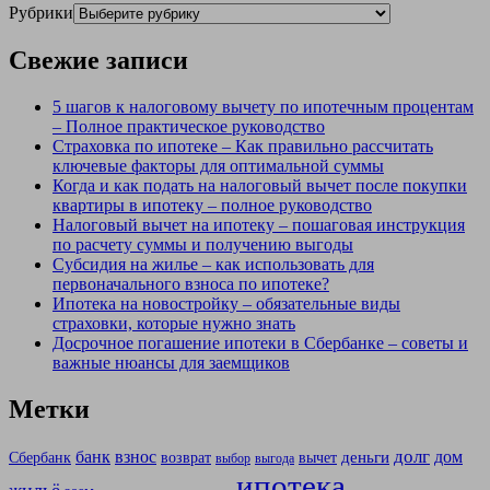
Рубрики
Свежие записи
5 шагов к налоговому вычету по ипотечным процентам
– Полное практическое руководство
Страховка по ипотеке – Как правильно рассчитать
ключевые факторы для оптимальной суммы
Когда и как подать на налоговый вычет после покупки
квартиры в ипотеку – полное руководство
Налоговый вычет на ипотеку – пошаговая инструкция
по расчету суммы и получению выгоды
Субсидия на жилье – как использовать для
первоначального взноса по ипотеке?
Ипотека на новостройку – обязательные виды
страховки, которые нужно знать
Досрочное погашение ипотеки в Сбербанке – советы и
важные нюансы для заемщиков
Метки
долг
банк
взнос
дом
деньги
Сбербанк
возврат
вычет
выбор
выгода
ипотека
жильё