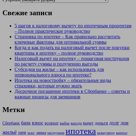
Свежие записи
5 шагов к налоговому вычету по ипотечным процентам
– Полное практическое руководство
Страховка по ипотеке – Как правильно рассчитать
ключевые факторы для оптимальной суммы
Когда и как подать на налоговый вычет после покупки
квартиры в ипотеку – полное руководство
Налоговый вычет на ипотеку – пошаговая инструкция
по расчету суммы и получению выгоды
Субсидия на жилье – как использовать для
первоначального взноса по ипотеке?
Ипотека на новостройку – обязательные виды
страховки, которые нужно знать
Досрочное погашение ипотеки в Сбербанке – советы и
важные нюансы для заемщиков
Метки
долг
банк
взнос
дом
деньги
Сбербанк
возврат
вычет
выбор
выгода
ипотека
жильё
заем
заявка
залог
инструкция
калькулятор
капитал