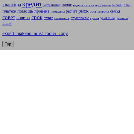
кредит
квартира
налог
маткапитал
онлайн
план
недвижимость
одобрение
риск
платеж
помощь
процент
расчет
семья
проценты
рост
секреты
совет
срок
советы
условия
ставка
страхование
стоимость
сумма
финансы
шаги
expert_makeup_artist_footer_copy
Top