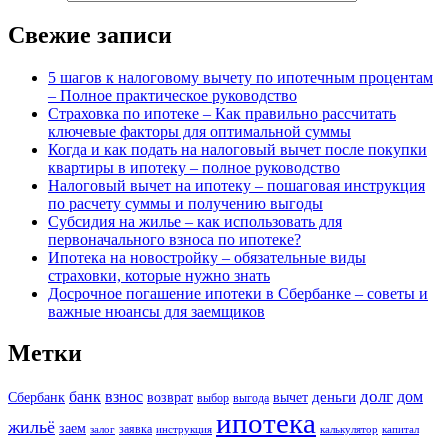
Свежие записи
5 шагов к налоговому вычету по ипотечным процентам
– Полное практическое руководство
Страховка по ипотеке – Как правильно рассчитать
ключевые факторы для оптимальной суммы
Когда и как подать на налоговый вычет после покупки
квартиры в ипотеку – полное руководство
Налоговый вычет на ипотеку – пошаговая инструкция
по расчету суммы и получению выгоды
Субсидия на жилье – как использовать для
первоначального взноса по ипотеке?
Ипотека на новостройку – обязательные виды
страховки, которые нужно знать
Досрочное погашение ипотеки в Сбербанке – советы и
важные нюансы для заемщиков
Метки
долг
банк
взнос
дом
деньги
Сбербанк
возврат
вычет
выбор
выгода
ипотека
жильё
заем
заявка
залог
инструкция
калькулятор
капитал