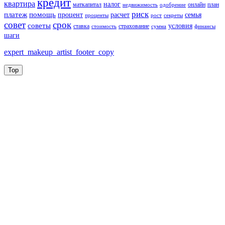
кредит
квартира
налог
маткапитал
онлайн
план
недвижимость
одобрение
риск
платеж
помощь
процент
расчет
семья
проценты
рост
секреты
совет
срок
советы
условия
ставка
страхование
стоимость
сумма
финансы
шаги
expert_makeup_artist_footer_copy
Top