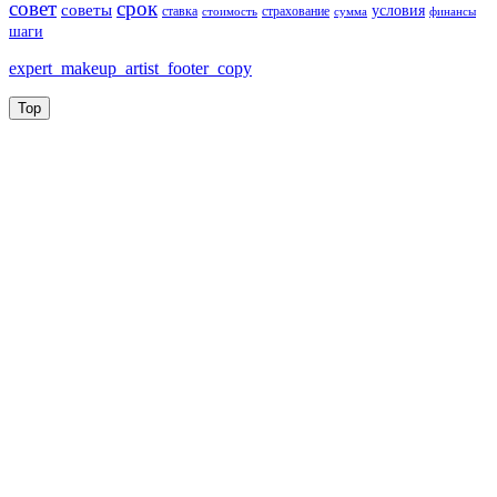
совет
срок
советы
условия
ставка
страхование
стоимость
сумма
финансы
шаги
expert_makeup_artist_footer_copy
Top