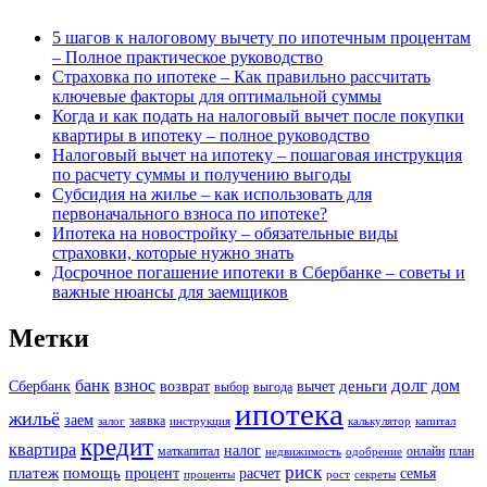
5 шагов к налоговому вычету по ипотечным процентам
– Полное практическое руководство
Страховка по ипотеке – Как правильно рассчитать
ключевые факторы для оптимальной суммы
Когда и как подать на налоговый вычет после покупки
квартиры в ипотеку – полное руководство
Налоговый вычет на ипотеку – пошаговая инструкция
по расчету суммы и получению выгоды
Субсидия на жилье – как использовать для
первоначального взноса по ипотеке?
Ипотека на новостройку – обязательные виды
страховки, которые нужно знать
Досрочное погашение ипотеки в Сбербанке – советы и
важные нюансы для заемщиков
Метки
долг
банк
взнос
дом
деньги
Сбербанк
возврат
вычет
выбор
выгода
ипотека
жильё
заем
заявка
залог
инструкция
калькулятор
капитал
кредит
квартира
налог
маткапитал
онлайн
план
недвижимость
одобрение
риск
платеж
помощь
процент
расчет
семья
проценты
рост
секреты