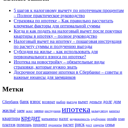
5 шагов к налоговому вычету по ипотечным процентам
– Полное практическое руководство
Страховка по ипотеке – Как правильно рассчитать
ключевые факторы для оптимальной суммы
Когда и как подать на налоговый вычет после покупки
квартиры в ипотеку – полное руководство
Налоговый вычет на ипотеку – пошаговая инструкция
по расчету суммы и получению выгоды
Субсидия на жилье – как использовать для
первоначального взноса по ипотеке?
Ипотека на новостройку – обязательные виды
страховки, которые нужно знать
Досрочное погашение ипотеки в Сбербанке – советы и
важные нюансы для заемщиков
Метки
долг
банк
взнос
дом
деньги
Сбербанк
возврат
вычет
выбор
выгода
ипотека
жильё
заем
заявка
залог
инструкция
калькулятор
капитал
кредит
квартира
налог
маткапитал
онлайн
план
недвижимость
одобрение
риск
платеж
помощь
процент
расчет
семья
проценты
рост
секреты