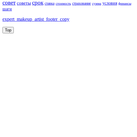
совет
срок
советы
условия
ставка
страхование
стоимость
сумма
финансы
шаги
expert_makeup_artist_footer_copy
Top