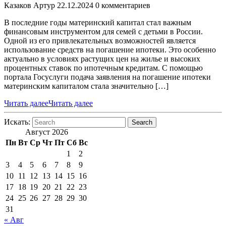
Казаков Артур
22.12.2024
0 комментариев
В последние годы материнский капитал стал важным
финансовым инструментом для семей с детьми в России.
Одной из его привлекательных возможностей является
использование средств на погашение ипотеки. Это особенно
актуально в условиях растущих цен на жилье и высоких
процентных ставок по ипотечным кредитам. С помощью
портала Госуслуги подача заявления на погашение ипотеки
материнским капиталом стала значительно […]
Читать далее
Читать далее
Искать:
Search
Август 2026
Пн
Вт
Ср
Чт
Пт
Сб
Вс
1
2
3
4
5
6
7
8
9
10
11
12
13
14
15
16
17
18
19
20
21
22
23
24
25
26
27
28
29
30
31
« Авг