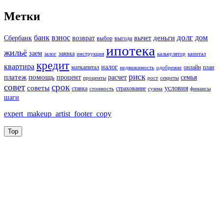
Метки
долг
банк
взнос
дом
деньги
Сбербанк
возврат
вычет
выбор
выгода
ипотека
жильё
заем
заявка
залог
инструкция
калькулятор
капитал
кредит
квартира
налог
маткапитал
онлайн
план
недвижимость
одобрение
риск
платеж
помощь
процент
расчет
семья
проценты
рост
секреты
совет
срок
советы
условия
ставка
страхование
стоимость
сумма
финансы
шаги
expert_makeup_artist_footer_copy
Top