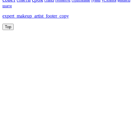
советы
условия
ставка
страхование
стоимость
сумма
финансы
шаги
expert_makeup_artist_footer_copy
Top