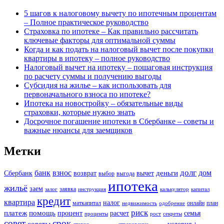
5 шагов к налоговому вычету по ипотечным процентам
– Полное практическое руководство
Страховка по ипотеке – Как правильно рассчитать
ключевые факторы для оптимальной суммы
Когда и как подать на налоговый вычет после покупки
квартиры в ипотеку – полное руководство
Налоговый вычет на ипотеку – пошаговая инструкция
по расчету суммы и получению выгоды
Субсидия на жилье – как использовать для
первоначального взноса по ипотеке?
Ипотека на новостройку – обязательные виды
страховки, которые нужно знать
Досрочное погашение ипотеки в Сбербанке – советы и
важные нюансы для заемщиков
Метки
долг
банк
взнос
дом
деньги
Сбербанк
возврат
вычет
выбор
выгода
ипотека
жильё
заем
заявка
залог
инструкция
калькулятор
капитал
кредит
квартира
налог
маткапитал
онлайн
план
недвижимость
одобрение
риск
платеж
помощь
процент
расчет
семья
проценты
рост
секреты
совет
срок