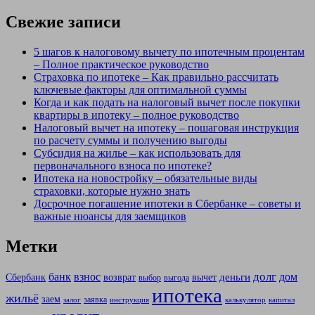
Свежие записи
5 шагов к налоговому вычету по ипотечным процентам
– Полное практическое руководство
Страховка по ипотеке – Как правильно рассчитать
ключевые факторы для оптимальной суммы
Когда и как подать на налоговый вычет после покупки
квартиры в ипотеку – полное руководство
Налоговый вычет на ипотеку – пошаговая инструкция
по расчету суммы и получению выгоды
Субсидия на жилье – как использовать для
первоначального взноса по ипотеке?
Ипотека на новостройку – обязательные виды
страховки, которые нужно знать
Досрочное погашение ипотеки в Сбербанке – советы и
важные нюансы для заемщиков
Метки
долг
банк
взнос
дом
деньги
Сбербанк
возврат
вычет
выбор
выгода
ипотека
жильё
заем
заявка
залог
инструкция
калькулятор
капитал