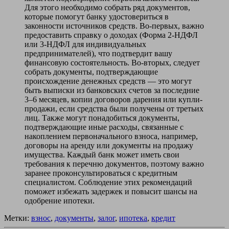
Для этого необходимо собрать ряд документов,
которые помогут банку удостовериться в
законности источников средств. Во-первых, важно
предоставить справку о доходах (Форма 2-НДФЛ
или 3-НДФЛ для индивидуальных
предпринимателей), что подтвердит вашу
финансовую состоятельность. Во-вторых, следует
собрать документы, подтверждающие
происхождение денежных средств — это могут
быть выписки из банковских счетов за последние
3–6 месяцев, копии договоров дарения или купли-
продажи, если средства были получены от третьих
лиц. Также могут понадобиться документы,
подтверждающие иные расходы, связанные с
накоплением первоначального взноса, например,
договоры на аренду или документы на продажу
имущества. Каждый банк может иметь свои
требования к перечню документов, поэтому важно
заранее проконсультироваться с кредитным
специалистом. Соблюдение этих рекомендаций
поможет избежать задержек и повысит шансы на
одобрение ипотеки.
Метки:
взнос
,
документы
,
залог
,
ипотека
,
кредит