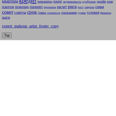
кредит
квартира
налог
маткапитал
онлайн
план
недвижимость
одобрение
риск
платеж
помощь
процент
расчет
семья
проценты
рост
секреты
совет
срок
советы
условия
ставка
страхование
стоимость
сумма
финансы
шаги
expert_makeup_artist_footer_copy
Top