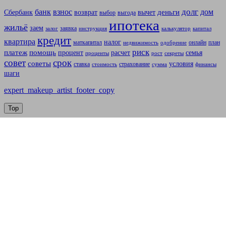
долг
банк
взнос
дом
деньги
Сбербанк
возврат
вычет
выбор
выгода
ипотека
жильё
заем
заявка
залог
инструкция
калькулятор
капитал
кредит
квартира
налог
маткапитал
онлайн
план
недвижимость
одобрение
риск
платеж
помощь
процент
расчет
семья
проценты
рост
секреты
совет
срок
советы
условия
ставка
страхование
стоимость
сумма
финансы
шаги
expert_makeup_artist_footer_copy
Top