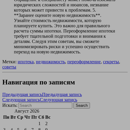
юридических сложностей и нюансов, незнание
которых может привести к проблемам. 5.
**Заранее оцените новую недвижимость**.
Узнайте стоимость недвижимости, которую
планируете купить. Это важно для правильного
расчета суммы ипотеки. Переоформление ипотеки
требует тщательной подготовки и внимания к
деталям. Следуя этим советам, вы сможете
минимизировать риски и успешно осуществить
переход на новую недвижимость.
Метки:
ипотека
,
недвижимость
,
переоформление
,
секреты
,
советы
Навигация по записям
Предыдущая запись
Предыдущая запись
Следующая запись
Следующая запись
Искать:
Search
Август 2026
Пн
Вт
Ср
Чт
Пт
Сб
Вс
1
2
3
4
5
6
7
8
9