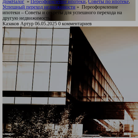
ДомНалог
»
Переоформление ипотеки
,
Советы по ипотеке
,
Успешный переход недвижимости
»
Переоформление
ипотеки – Советы и секреты для успешного перехода на
другую недвижимость
Казаков Артур
06.05.2025
0 комментариев