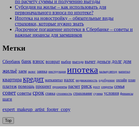
по расчету суммы и получению выгоды
Субсидия на жилье – как использовать для
первоначального взноса по ипотеке?
Ипотека на новостройку – обязательные виды
страховки, которые нужно знать
Досрочное погашение ипотеки в Сбербанке – советы и
важные нюансы для заемщиков
Метки
долг
банк
взнос
дом
деньги
Сбербанк
возврат
вычет
выбор
выгода
ипотека
жильё
заем
заявка
залог
инструкция
калькулятор
капитал
кредит
квартира
налог
маткапитал
онлайн
план
недвижимость
одобрение
риск
платеж
помощь
процент
расчет
семья
проценты
рост
секреты
совет
срок
советы
условия
ставка
страхование
стоимость
сумма
финансы
шаги
expert_makeup_artist_footer_copy
Top