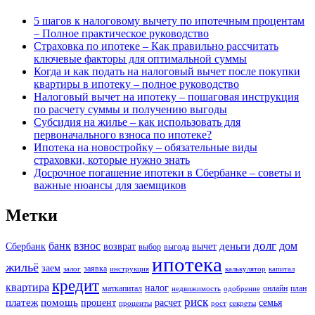
5 шагов к налоговому вычету по ипотечным процентам
– Полное практическое руководство
Страховка по ипотеке – Как правильно рассчитать
ключевые факторы для оптимальной суммы
Когда и как подать на налоговый вычет после покупки
квартиры в ипотеку – полное руководство
Налоговый вычет на ипотеку – пошаговая инструкция
по расчету суммы и получению выгоды
Субсидия на жилье – как использовать для
первоначального взноса по ипотеке?
Ипотека на новостройку – обязательные виды
страховки, которые нужно знать
Досрочное погашение ипотеки в Сбербанке – советы и
важные нюансы для заемщиков
Метки
долг
банк
взнос
дом
деньги
Сбербанк
возврат
вычет
выбор
выгода
ипотека
жильё
заем
заявка
залог
инструкция
калькулятор
капитал
кредит
квартира
налог
маткапитал
онлайн
план
недвижимость
одобрение
риск
платеж
помощь
процент
расчет
семья
проценты
рост
секреты