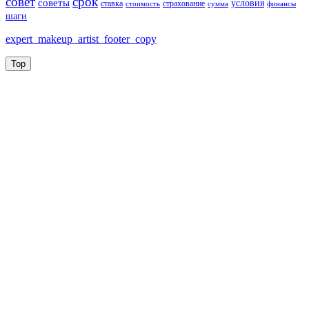
совет
срок
советы
условия
ставка
страхование
стоимость
сумма
финансы
шаги
expert_makeup_artist_footer_copy
Top