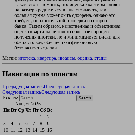
Также стоит помнить, что оценка квартиры влияет
на размер кредита: чем выше стоимость, тем
большая сумма может быть одобрена, однако это
требует дополнительной проверки со стороны
банка. Таким образом, качественная и объективная
оценка квартиры не только облегчает процесс
получения ипотеки, но и минимизирует риски для
обеих сторон, обеспечивая финансовую
безопасность сделки.
Метки:
ипотека
,
квартира
,
нюансы
,
оценка
,
этапы
Навигация по записям
Предыдущая запись
Предыдущая запись
Следующая запись
Следующая запись
Искать:
Search
Август 2026
Пн
Вт
Ср
Чт
Пт
Сб
Вс
1
2
3
4
5
6
7
8
9
10
11
12
13
14
15
16