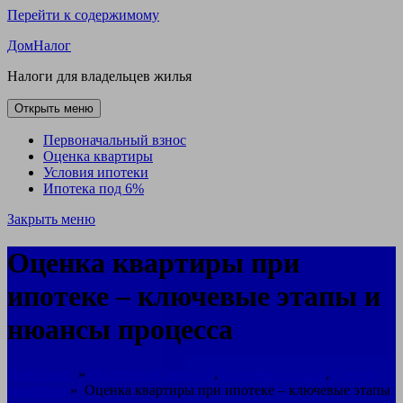
Перейти к содержимому
ДомНалог
Налоги для владельцев жилья
Открыть меню
Первоначальный взнос
Оценка квартиры
Условия ипотеки
Ипотека под 6%
Закрыть меню
Оценка квартиры при
ипотеке – ключевые этапы и
нюансы процесса
ДомНалог
»
Ипотечный процесс
,
Ключевые этапы
,
Оценка
квартиры
»
Оценка квартиры при ипотеке – ключевые этапы