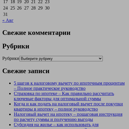
17
18
19
20
21
22
23
24
25
26
27
28
29
30
31
« Авг
Свежие комментарии
Рубрики
Рубрики
Свежие записи
5 шагов к налоговому вычету по ипотечным процентам
– Полное практическое руководство
Страховка по ипотеке – Как правильно рассчитать
ключевые факторы для оптимальной суммы
Когда и как подать на налоговый вычет после покупки
квартиры в ипотеку – полное руководство
Налоговый вычет на ипотеку – пошаговая инструкция
по расчету суммы и получению выгоды
Субсидия на жилье – как использовать для