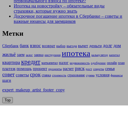
первоначального взноса по ипотеке?
Ипотека на новостройку – обязательные виды
страховки, которые нужно знать
Досрочное погашение ипотеки в Сбербанке – советы и
важные нюансы для заемщиков
Метки
долг
банк
взнос
дом
деньги
Сбербанк
возврат
вычет
выбор
выгода
ипотека
жильё
заем
заявка
залог
инструкция
калькулятор
капитал
кредит
квартира
налог
маткапитал
онлайн
план
недвижимость
одобрение
риск
платеж
помощь
процент
расчет
семья
проценты
рост
секреты
совет
срок
советы
условия
ставка
страхование
стоимость
сумма
финансы
шаги
expert_makeup_artist_footer_copy
Top