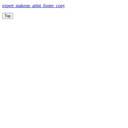
expert_makeup_artist_footer_copy
Top