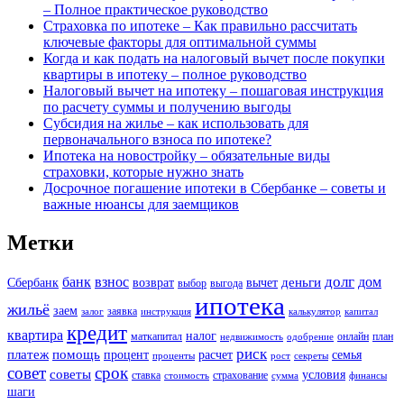
– Полное практическое руководство
Страховка по ипотеке – Как правильно рассчитать
ключевые факторы для оптимальной суммы
Когда и как подать на налоговый вычет после покупки
квартиры в ипотеку – полное руководство
Налоговый вычет на ипотеку – пошаговая инструкция
по расчету суммы и получению выгоды
Субсидия на жилье – как использовать для
первоначального взноса по ипотеке?
Ипотека на новостройку – обязательные виды
страховки, которые нужно знать
Досрочное погашение ипотеки в Сбербанке – советы и
важные нюансы для заемщиков
Метки
долг
банк
взнос
дом
деньги
Сбербанк
возврат
вычет
выбор
выгода
ипотека
жильё
заем
заявка
залог
инструкция
калькулятор
капитал
кредит
квартира
налог
маткапитал
онлайн
план
недвижимость
одобрение
риск
платеж
помощь
процент
расчет
семья
проценты
рост
секреты
совет
срок
советы
условия
ставка
страхование
стоимость
сумма
финансы
шаги