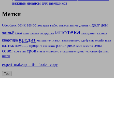
важные нюансы для заемщиков
Метки
долг
банк
взнос
дом
деньги
Сбербанк
возврат
вычет
выбор
выгода
ипотека
жильё
заем
заявка
залог
инструкция
калькулятор
капитал
кредит
квартира
налог
маткапитал
онлайн
план
недвижимость
одобрение
риск
платеж
помощь
процент
расчет
семья
проценты
рост
секреты
совет
срок
советы
условия
ставка
страхование
стоимость
сумма
финансы
шаги
expert_makeup_artist_footer_copy
Top