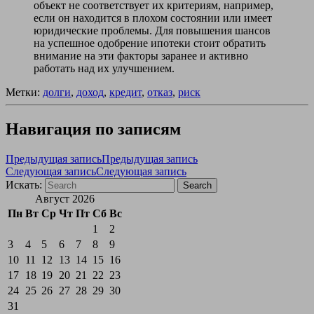
объект не соответствует их критериям, например,
если он находится в плохом состоянии или имеет
юридические проблемы. Для повышения шансов
на успешное одобрение ипотеки стоит обратить
внимание на эти факторы заранее и активно
работать над их улучшением.
Метки:
долги
,
доход
,
кредит
,
отказ
,
риск
Навигация по записям
Предыдущая запись
Предыдущая запись
Следующая запись
Следующая запись
Искать:
Search
Август 2026
Пн
Вт
Ср
Чт
Пт
Сб
Вс
1
2
3
4
5
6
7
8
9
10
11
12
13
14
15
16
17
18
19
20
21
22
23
24
25
26
27
28
29
30
31