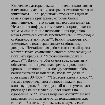
Ключевые факторы отказа в ипотеке заключаются
в нескольких аспектах, которые заемщики часто не
учитывают. 1. **Кредитная история**: Один из
самых первых критериев, который банки
анализируют, — это кредитная история клиента.
Негативная информация, такие как просрочки по
займам или наличие непогашенных кредитов,
может стать серьезным препятствием. 2. **Доход и
стабильность занятости**: Банки предпочитают
заемщиков с подтвержденным стабильным
доходом. Нестабильная работа или низкий доход
могут вызвать сомнения в способности заемщика
погашать кредит. 3. **Соотношение долга и
дохода**: Важно, чтобы сумма всех кредитных
обязательств не превышала рекомендованного
уровня по отношению к доходу заемщика. Обычно
банки считают безопасным, когда эта доля не
превышает 30-40%. 4. **Первоначальный взнос**:
Размер первоначального взноса также играет
ключевую роль. Более крупный взнос уменьшает
риски для банка и увеличивает шансы на
одобрение. 5. **Объект недвижимости**: Не все
квартиры или дома являются подходящими для
ипотеки. Банки могут отказать в случае, если