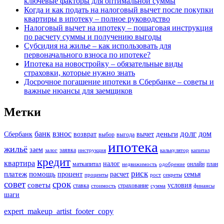
ключевые факторы для оптимальной суммы
Когда и как подать на налоговый вычет после покупки
квартиры в ипотеку – полное руководство
Налоговый вычет на ипотеку – пошаговая инструкция
по расчету суммы и получению выгоды
Субсидия на жилье – как использовать для
первоначального взноса по ипотеке?
Ипотека на новостройку – обязательные виды
страховки, которые нужно знать
Досрочное погашение ипотеки в Сбербанке – советы и
важные нюансы для заемщиков
Метки
долг
банк
взнос
дом
деньги
Сбербанк
возврат
вычет
выбор
выгода
ипотека
жильё
заем
заявка
залог
инструкция
калькулятор
капитал
кредит
квартира
налог
маткапитал
онлайн
план
недвижимость
одобрение
риск
платеж
помощь
процент
расчет
семья
проценты
рост
секреты
совет
срок
советы
условия
ставка
страхование
стоимость
сумма
финансы
шаги
expert_makeup_artist_footer_copy