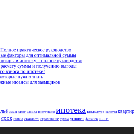
 Полное практическое руководство
евые факторы для оптимальной суммы
вартиры в ипотеку – полное руководство
о расчету суммы и получению выгоды
го взноса по ипотеке?
 которые нужно знать
важные нюансы для заемщиков
ипотека
льё
кварти
заем
заявка
залог
инструкция
калькулятор
капитал
срок
условия
шаги
ставка
страхование
стоимость
сумма
финансы