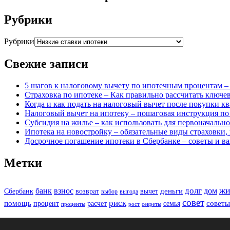
Рубрики
Рубрики
Свежие записи
5 шагов к налоговому вычету по ипотечным процентам –
Страховка по ипотеке – Как правильно рассчитать ключ
Когда и как подать на налоговый вычет после покупки к
Налоговый вычет на ипотеку – пошаговая инструкция п
Субсидия на жилье – как использовать для первоначально
Ипотека на новостройку – обязательные виды страховки,
Досрочное погашение ипотеки в Сбербанке – советы и 
Метки
жи
долг
банк
взнос
дом
деньги
Сбербанк
возврат
вычет
выбор
выгода
совет
риск
помощь
советы
процент
расчет
семья
проценты
рост
секреты
expert_makeup_artist_footer_copy