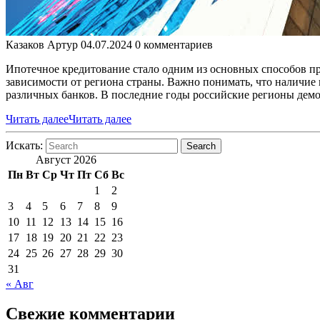
Казаков Артур
04.07.2024
0 комментариев
Ипотечное кредитование стало одним из основных способов пр
зависимости от региона страны. Важно понимать, что наличие
различных банков. В последние годы российские регионы дем
Читать далее
Читать далее
Искать:
Search
Август 2026
Пн
Вт
Ср
Чт
Пт
Сб
Вс
1
2
3
4
5
6
7
8
9
10
11
12
13
14
15
16
17
18
19
20
21
22
23
24
25
26
27
28
29
30
31
« Авг
Свежие комментарии