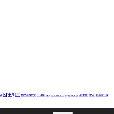
кредит
ра
платеж
налог
маткапитал
онлайн
план
недвижимость
одобрение