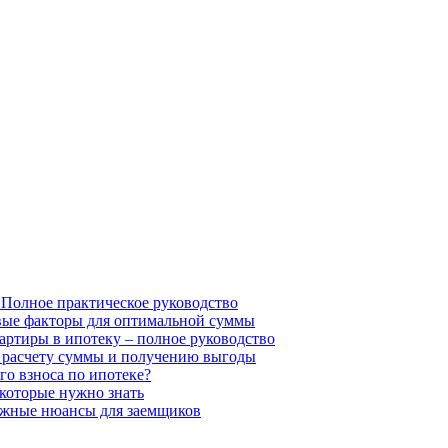
 Полное практическое руководство
евые факторы для оптимальной суммы
вартиры в ипотеку – полное руководство
о расчету суммы и получению выгоды
го взноса по ипотеке?
 которые нужно знать
важные нюансы для заемщиков