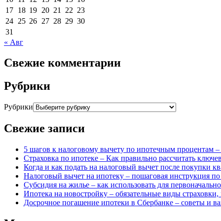
17
18
19
20
21
22
23
24
25
26
27
28
29
30
31
« Авг
Свежие комментарии
Рубрики
Рубрики
Свежие записи
5 шагов к налоговому вычету по ипотечным процентам –
Страховка по ипотеке – Как правильно рассчитать ключ
Когда и как подать на налоговый вычет после покупки к
Налоговый вычет на ипотеку – пошаговая инструкция п
Субсидия на жилье – как использовать для первоначально
Ипотека на новостройку – обязательные виды страховки,
Досрочное погашение ипотеки в Сбербанке – советы и 