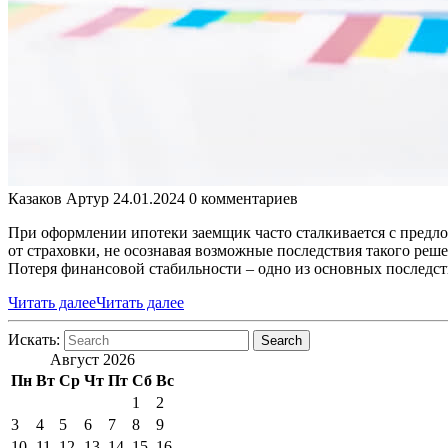
Казаков Артур
24.01.2024
0 комментариев
При оформлении ипотеки заемщик часто сталкивается с предл
от страховки, не осознавая возможные последствия такого ре
Потеря финансовой стабильности – одно из основных последств
Читать далее
Читать далее
Искать:
Search
Август 2026
Пн
Вт
Ср
Чт
Пт
Сб
Вс
1
2
3
4
5
6
7
8
9
10
11
12
13
14
15
16