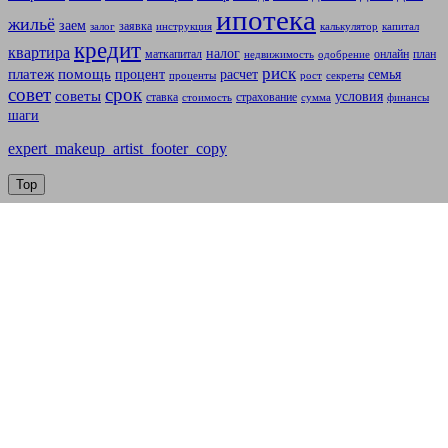
ипотека
жильё
заем
заявка
залог
инструкция
калькулятор
капитал
кредит
квартира
налог
маткапитал
онлайн
план
недвижимость
одобрение
риск
платеж
помощь
процент
расчет
семья
проценты
рост
секреты
совет
срок
советы
условия
ставка
страхование
стоимость
сумма
финансы
шаги
expert_makeup_artist_footer_copy
Top