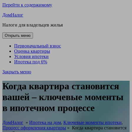
Перейти к содержимому
ДомНалог
Налоги для владельцев жилья
Открыть меню
Первоначальный взнос
Оценка квартиры
Условия ипотеки
Ипотека под 6%
Закрыть меню
Когда квартира становится
вашей – ключевые моменты
в ипотечном процессе
ДомНалог
»
Ипотека на дом
,
Ключевые моменты ипотеки
,
Процесс оформления квартиры
»
Когда квартира становится