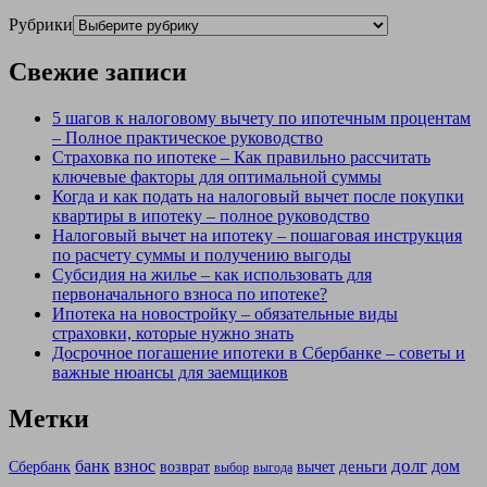
Рубрики
Свежие записи
5 шагов к налоговому вычету по ипотечным процентам
– Полное практическое руководство
Страховка по ипотеке – Как правильно рассчитать
ключевые факторы для оптимальной суммы
Когда и как подать на налоговый вычет после покупки
квартиры в ипотеку – полное руководство
Налоговый вычет на ипотеку – пошаговая инструкция
по расчету суммы и получению выгоды
Субсидия на жилье – как использовать для
первоначального взноса по ипотеке?
Ипотека на новостройку – обязательные виды
страховки, которые нужно знать
Досрочное погашение ипотеки в Сбербанке – советы и
важные нюансы для заемщиков
Метки
долг
банк
взнос
дом
деньги
Сбербанк
возврат
вычет
выбор
выгода