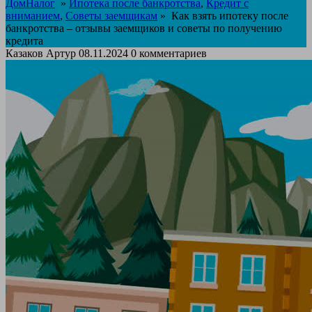
ДомНалог
»
Ипотека после банкротства
,
Кредит с
вниманием
,
Советы заемщикам
»
Как взять ипотеку после
банкротства – отзывы заемщиков и советы по получению
кредита
Казаков Артур
08.11.2024
0 комментариев