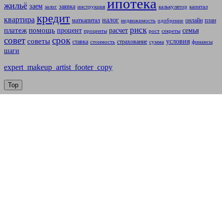
ипотека
жильё
заем
заявка
залог
инструкция
калькулятор
капитал
кредит
квартира
налог
маткапитал
онлайн
план
недвижимость
одобрение
риск
платеж
помощь
процент
расчет
семья
проценты
рост
секреты
совет
срок
советы
условия
ставка
страхование
стоимость
сумма
финансы
шаги
expert_makeup_artist_footer_copy
Top