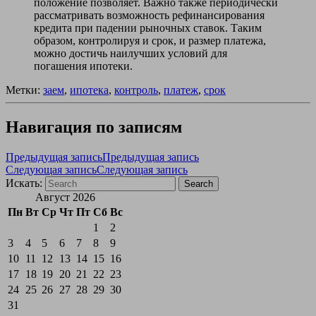
положение позволяет. Важно также периодически
рассматривать возможность рефинансирования
кредита при падении рыночных ставок. Таким
образом, контролируя и срок, и размер платежа,
можно достичь наилучших условий для
погашения ипотеки.
Метки:
заем
,
ипотека
,
контроль
,
платеж
,
срок
Навигация по записям
Предыдущая запись
Предыдущая запись
Следующая запись
Следующая запись
Искать:
Search
Август 2026
Пн
Вт
Ср
Чт
Пт
Сб
Вс
1
2
3
4
5
6
7
8
9
10
11
12
13
14
15
16
17
18
19
20
21
22
23
24
25
26
27
28
29
30
31