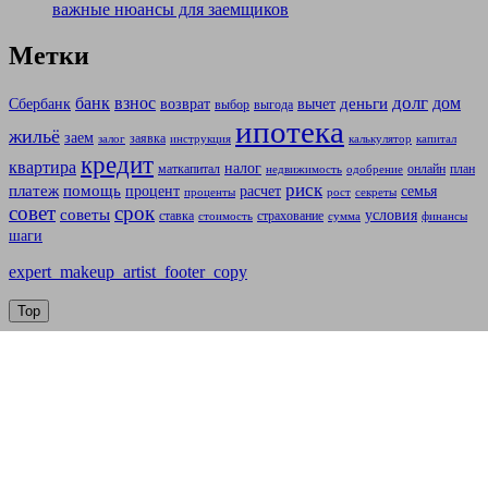
важные нюансы для заемщиков
Метки
долг
банк
взнос
дом
деньги
Сбербанк
возврат
вычет
выбор
выгода
ипотека
жильё
заем
заявка
залог
инструкция
калькулятор
капитал
кредит
квартира
налог
маткапитал
онлайн
план
недвижимость
одобрение
риск
платеж
помощь
процент
расчет
семья
проценты
рост
секреты
совет
срок
советы
условия
ставка
страхование
стоимость
сумма
финансы
шаги
expert_makeup_artist_footer_copy
Top