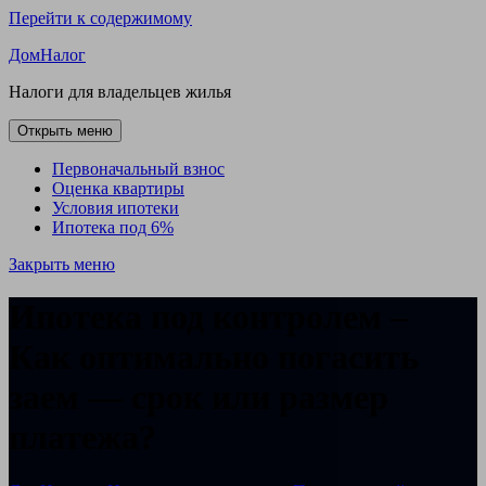
Перейти к содержимому
ДомНалог
Налоги для владельцев жилья
Открыть меню
Первоначальный взнос
Оценка квартиры
Условия ипотеки
Ипотека под 6%
Закрыть меню
Ипотека под контролем –
Как оптимально погасить
заем — срок или размер
платежа?