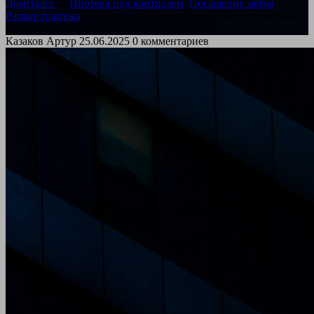
ДомНалог
»
Ипотека под контролем
,
Погашение займа
,
Размер платежа
»
Ипотека под контролем – Как оптимально
погасить заем — срок или размер платежа?
Казаков Артур
25.06.2025
0 комментариев