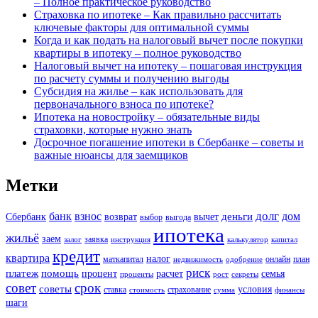
– Полное практическое руководство
Страховка по ипотеке – Как правильно рассчитать
ключевые факторы для оптимальной суммы
Когда и как подать на налоговый вычет после покупки
квартиры в ипотеку – полное руководство
Налоговый вычет на ипотеку – пошаговая инструкция
по расчету суммы и получению выгоды
Субсидия на жилье – как использовать для
первоначального взноса по ипотеке?
Ипотека на новостройку – обязательные виды
страховки, которые нужно знать
Досрочное погашение ипотеки в Сбербанке – советы и
важные нюансы для заемщиков
Метки
долг
банк
взнос
дом
деньги
Сбербанк
возврат
вычет
выбор
выгода
ипотека
жильё
заем
заявка
залог
инструкция
калькулятор
капитал
кредит
квартира
налог
маткапитал
онлайн
план
недвижимость
одобрение
риск
платеж
помощь
процент
расчет
семья
проценты
рост
секреты
совет
срок
советы
условия
ставка
страхование
стоимость
сумма
финансы
шаги