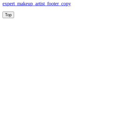
expert_makeup_artist_footer_copy
Top