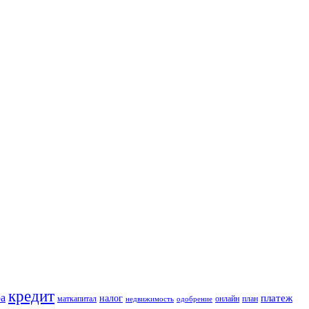
кредит
ра
платеж
налог
маткапитал
онлайн
план
недвижимость
одобрение