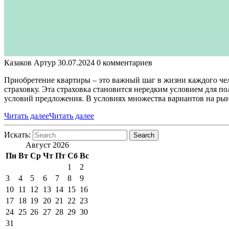
Казаков Артур
30.07.2024
0 комментариев
Приобретение квартиры – это важный шаг в жизни каждого че
страховку. Эта страховка становится нередким условием для п
условий предложения. В условиях множества вариантов на ры
Читать далее
Читать далее
Искать:
Search
Август 2026
Пн
Вт
Ср
Чт
Пт
Сб
Вс
1
2
3
4
5
6
7
8
9
10
11
12
13
14
15
16
17
18
19
20
21
22
23
24
25
26
27
28
29
30
31