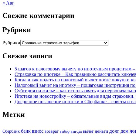
« Авг
Свежие комментарии
Рубрики
Рубрики
Свежие записи
5 шагов к налоговому вычету по ипотечным процентам –
Страховка по ипотеке – Как правильно рассчитать ключ
Когда и как подать на налоговый вычет после покупки к
Налоговый вычет на ипотеку – пошаговая инструкция п
Субсидия на жилье – как использовать для первоначально
Ипотека на новостройку – обязательные виды страховки,
Досрочное погашение ипотеки в Сбербанке – советы и 
Метки
жи
долг
банк
взнос
дом
деньги
Сбербанк
возврат
вычет
выбор
выгода