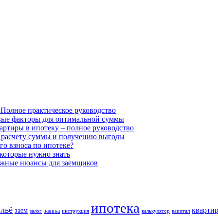
 Полное практическое руководство
евые факторы для оптимальной суммы
вартиры в ипотеку – полное руководство
о расчету суммы и получению выгоды
го взноса по ипотеке?
 которые нужно знать
важные нюансы для заемщиков
ипотека
льё
кварти
заем
заявка
залог
инструкция
калькулятор
капитал