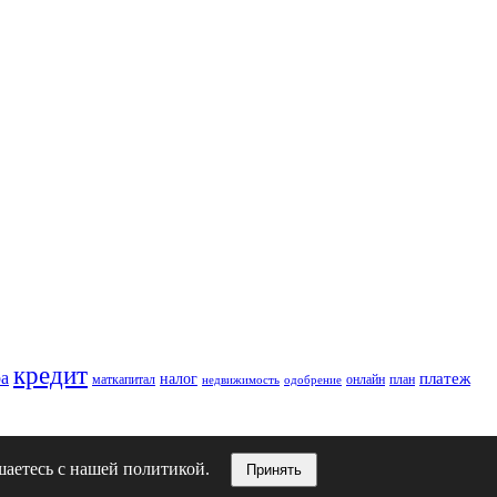
кредит
ра
платеж
налог
маткапитал
онлайн
план
недвижимость
одобрение
ашаетесь с нашей политикой.
Принять