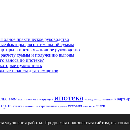
 Полное практическое руководство
евые факторы для оптимальной суммы
вартиры в ипотеку – полное руководство
о расчету суммы и получению выгоды
го взноса по ипотеке?
 которые нужно знать
важные нюансы для заемщиков
ипотека
льё
кварти
заем
заявка
залог
инструкция
калькулятор
капитал
срок
условия
шаги
ставка
страхование
стоимость
сумма
финансы
для улучшения работы. Продолжая пользоваться сайтом, вы согл