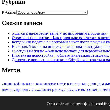
Рубрики
Рубрики
Свежие записи
5 шагов к налоговому вычету по ипотечным процентам –
Страховка по ипотеке – Как правильно рассчитать ключ
Когда и как подать на налоговый вычет после покупки к
Налоговый вычет на ипотеку – пошаговая инструкция п
Субсидия на жилье – как использовать для первоначально
Ипотека на новостройку – обязательные виды страховки,
Досрочное погашение ипотеки в Сбербанке – советы и 
Метки
жи
долг
банк
взнос
дом
деньги
Сбербанк
возврат
вычет
выбор
выгода
совет
риск
помощь
советы
процент
расчет
семья
проценты
рост
секреты
expert_makeup_artist_footer_copy
Этот сайт использует файлы cookie 
Top