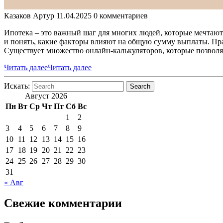
Казаков Артур
11.04.2025
0 комментариев
Ипотека – это важный шаг для многих людей, которые мечтают
и понять, какие факторы влияют на общую сумму выплаты. Пр
Существует множество онлайн-калькуляторов, которые позвол
Читать далее
Читать далее
Искать:
Search
Август 2026
Пн
Вт
Ср
Чт
Пт
Сб
Вс
1
2
3
4
5
6
7
8
9
10
11
12
13
14
15
16
17
18
19
20
21
22
23
24
25
26
27
28
29
30
31
« Авг
Свежие комментарии