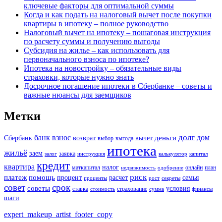
ключевые факторы для оптимальной суммы
Когда и как подать на налоговый вычет после покупки
квартиры в ипотеку – полное руководство
Налоговый вычет на ипотеку – пошаговая инструкция
по расчету суммы и получению выгоды
Субсидия на жилье – как использовать для
первоначального взноса по ипотеке?
Ипотека на новостройку – обязательные виды
страховки, которые нужно знать
Досрочное погашение ипотеки в Сбербанке – советы и
важные нюансы для заемщиков
Метки
долг
банк
взнос
дом
деньги
Сбербанк
возврат
вычет
выбор
выгода
ипотека
жильё
заем
заявка
залог
инструкция
калькулятор
капитал
кредит
квартира
налог
маткапитал
онлайн
план
недвижимость
одобрение
риск
платеж
помощь
процент
расчет
семья
проценты
рост
секреты
совет
срок
советы
условия
ставка
страхование
стоимость
сумма
финансы
шаги
expert_makeup_artist_footer_copy