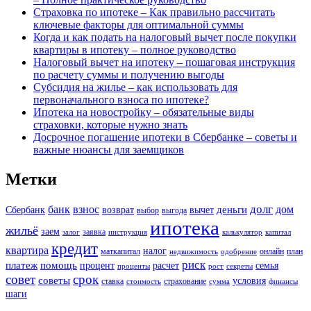
Страховка по ипотеке – Как правильно рассчитать
ключевые факторы для оптимальной суммы
Когда и как подать на налоговый вычет после покупки
квартиры в ипотеку – полное руководство
Налоговый вычет на ипотеку – пошаговая инструкция
по расчету суммы и получению выгоды
Субсидия на жилье – как использовать для
первоначального взноса по ипотеке?
Ипотека на новостройку – обязательные виды
страховки, которые нужно знать
Досрочное погашение ипотеки в Сбербанке – советы и
важные нюансы для заемщиков
Метки
долг
банк
взнос
дом
деньги
Сбербанк
возврат
вычет
выбор
выгода
ипотека
жильё
заем
заявка
залог
инструкция
калькулятор
капитал
кредит
квартира
налог
маткапитал
онлайн
план
недвижимость
одобрение
риск
платеж
помощь
процент
расчет
семья
проценты
рост
секреты
совет
срок
советы
условия
ставка
страхование
стоимость
сумма
финансы
шаги