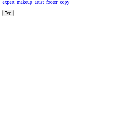
expert_makeup_artist_footer_copy
Top