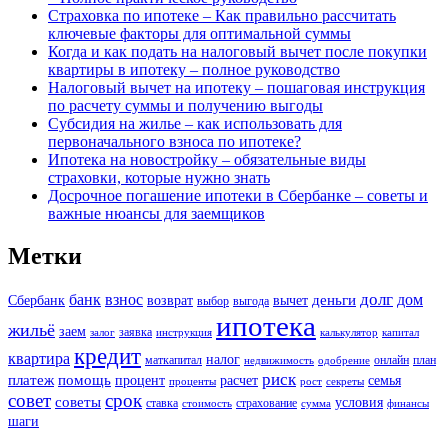
Страховка по ипотеке – Как правильно рассчитать
ключевые факторы для оптимальной суммы
Когда и как подать на налоговый вычет после покупки
квартиры в ипотеку – полное руководство
Налоговый вычет на ипотеку – пошаговая инструкция
по расчету суммы и получению выгоды
Субсидия на жилье – как использовать для
первоначального взноса по ипотеке?
Ипотека на новостройку – обязательные виды
страховки, которые нужно знать
Досрочное погашение ипотеки в Сбербанке – советы и
важные нюансы для заемщиков
Метки
долг
банк
взнос
дом
деньги
Сбербанк
возврат
вычет
выбор
выгода
ипотека
жильё
заем
заявка
залог
инструкция
калькулятор
капитал
кредит
квартира
налог
маткапитал
онлайн
план
недвижимость
одобрение
риск
платеж
помощь
процент
расчет
семья
проценты
рост
секреты
совет
срок
советы
условия
ставка
страхование
стоимость
сумма
финансы
шаги