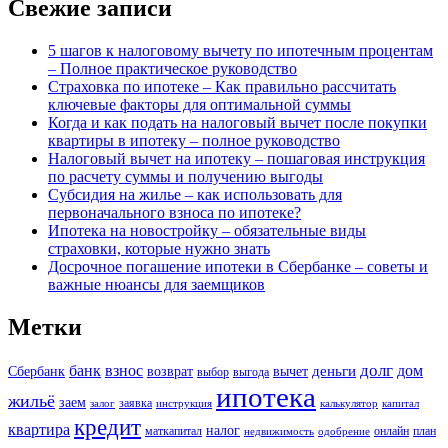
Свежие записи
5 шагов к налоговому вычету по ипотечным процентам
– Полное практическое руководство
Страховка по ипотеке – Как правильно рассчитать
ключевые факторы для оптимальной суммы
Когда и как подать на налоговый вычет после покупки
квартиры в ипотеку – полное руководство
Налоговый вычет на ипотеку – пошаговая инструкция
по расчету суммы и получению выгоды
Субсидия на жилье – как использовать для
первоначального взноса по ипотеке?
Ипотека на новостройку – обязательные виды
страховки, которые нужно знать
Досрочное погашение ипотеки в Сбербанке – советы и
важные нюансы для заемщиков
Метки
долг
банк
взнос
дом
деньги
Сбербанк
возврат
вычет
выбор
выгода
ипотека
жильё
заем
заявка
залог
инструкция
калькулятор
капитал
кредит
квартира
налог
маткапитал
онлайн
план
недвижимость
одобрение