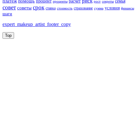
риск
платеж
помощь
процент
расчет
семья
проценты
рост
секреты
совет
срок
советы
условия
ставка
страхование
стоимость
сумма
финансы
шаги
expert_makeup_artist_footer_copy
Top