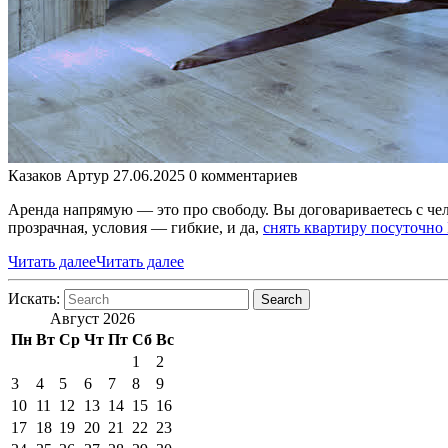
Казаков Артур
27.06.2025
0 комментариев
Аренда напрямую — это про свободу. Вы договариваетесь с чел
прозрачная, условия — гибкие, и да,
снять квартиру посуточно
Читать далее
Читать далее
Искать:
Search
Август 2026
Пн
Вт
Ср
Чт
Пт
Сб
Вс
1
2
3
4
5
6
7
8
9
10
11
12
13
14
15
16
17
18
19
20
21
22
23