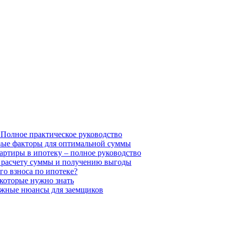
 Полное практическое руководство
евые факторы для оптимальной суммы
вартиры в ипотеку – полное руководство
о расчету суммы и получению выгоды
го взноса по ипотеке?
 которые нужно знать
важные нюансы для заемщиков