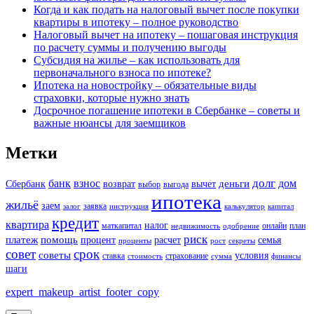
Когда и как подать на налоговый вычет после покупки
квартиры в ипотеку – полное руководство
Налоговый вычет на ипотеку – пошаговая инструкция
по расчету суммы и получению выгоды
Субсидия на жилье – как использовать для
первоначального взноса по ипотеке?
Ипотека на новостройку – обязательные виды
страховки, которые нужно знать
Досрочное погашение ипотеки в Сбербанке – советы и
важные нюансы для заемщиков
Метки
долг
банк
взнос
дом
деньги
Сбербанк
возврат
вычет
выбор
выгода
ипотека
жильё
заем
заявка
залог
инструкция
калькулятор
капитал
кредит
квартира
налог
маткапитал
онлайн
план
недвижимость
одобрение
риск
платеж
помощь
процент
расчет
семья
проценты
рост
секреты
совет
срок
советы
условия
ставка
страхование
стоимость
сумма
финансы
шаги
expert_makeup_artist_footer_copy