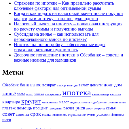
Страховка по ипотеке – Как правильно рассчитать
ключевые факторы для оптимальной суммы
Когда и как подать на налоговый вычет после покупки
квартиры в ипотеку – полное руководство
Налоговый вычет на ипотеку – пошаговая инструкция
по расчету суммы и получению выгоды
Субсидия на жилье – как использовать для
первоначального взноса по ипотеке?
Ипотека на новостройку – обязательные виды
страховки, которые нужно знать
Досрочное погашение ипотеки в Сбербанке – советы и
важные нюансы для заемщиков
Метки
долг
банк
взнос
дом
деньги
Сбербанк
возврат
вычет
выбор
выгода
ипотека
жильё
заем
заявка
залог
инструкция
калькулятор
капитал
кредит
квартира
налог
маткапитал
онлайн
план
недвижимость
одобрение
риск
платеж
помощь
процент
расчет
семья
проценты
рост
секреты
совет
срок
советы
условия
ставка
страхование
стоимость
сумма
финансы
шаги