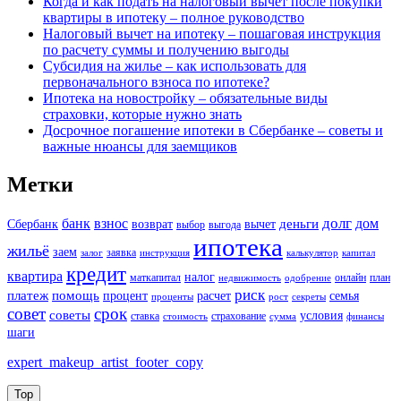
Когда и как подать на налоговый вычет после покупки
квартиры в ипотеку – полное руководство
Налоговый вычет на ипотеку – пошаговая инструкция
по расчету суммы и получению выгоды
Субсидия на жилье – как использовать для
первоначального взноса по ипотеке?
Ипотека на новостройку – обязательные виды
страховки, которые нужно знать
Досрочное погашение ипотеки в Сбербанке – советы и
важные нюансы для заемщиков
Метки
долг
банк
взнос
дом
деньги
Сбербанк
возврат
вычет
выбор
выгода
ипотека
жильё
заем
заявка
залог
инструкция
калькулятор
капитал
кредит
квартира
налог
маткапитал
онлайн
план
недвижимость
одобрение
риск
платеж
помощь
процент
расчет
семья
проценты
рост
секреты
совет
срок
советы
условия
ставка
страхование
стоимость
сумма
финансы
шаги
expert_makeup_artist_footer_copy
Top