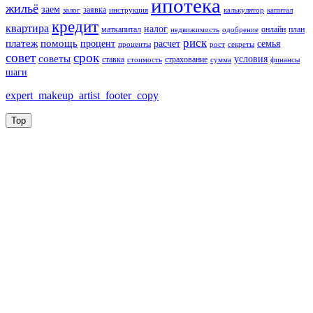
ипотека
жильё
заем
заявка
залог
инструкция
калькулятор
капитал
кредит
квартира
налог
маткапитал
онлайн
план
недвижимость
одобрение
риск
платеж
помощь
процент
расчет
семья
проценты
рост
секреты
совет
срок
советы
условия
ставка
страхование
стоимость
сумма
финансы
шаги
expert_makeup_artist_footer_copy
Top