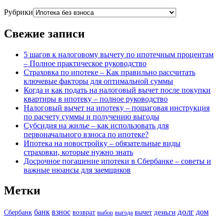
Рубрики
Свежие записи
5 шагов к налоговому вычету по ипотечным процентам
– Полное практическое руководство
Страховка по ипотеке – Как правильно рассчитать
ключевые факторы для оптимальной суммы
Когда и как подать на налоговый вычет после покупки
квартиры в ипотеку – полное руководство
Налоговый вычет на ипотеку – пошаговая инструкция
по расчету суммы и получению выгоды
Субсидия на жилье – как использовать для
первоначального взноса по ипотеке?
Ипотека на новостройку – обязательные виды
страховки, которые нужно знать
Досрочное погашение ипотеки в Сбербанке – советы и
важные нюансы для заемщиков
Метки
долг
банк
взнос
дом
деньги
Сбербанк
возврат
вычет
выбор
выгода