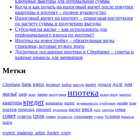
ключевые факторы для оптимальной суммы
Когда и как подать на налоговый вычет после покупки
квартиры в ипотеку – полное руководство
Налоговый вычет на ипотеку – пошаговая инструкция
по расчету суммы и получению выгоды
Субсидия на жилье – как использовать для
первоначального взноса по ипотеке?
Ипотека на новостройку – обязательные виды
страховки, которые нужно знать
Досрочное погашение ипотеки в Сбербанке – советы и
важные нюансы для заемщиков
Метки
долг
банк
взнос
дом
деньги
Сбербанк
возврат
вычет
выбор
выгода
ипотека
жильё
заем
заявка
залог
инструкция
калькулятор
капитал
кредит
квартира
налог
маткапитал
онлайн
план
недвижимость
одобрение
риск
платеж
помощь
процент
расчет
семья
проценты
рост
секреты
совет
срок
советы
условия
ставка
страхование
стоимость
сумма
финансы
шаги
expert_makeup_artist_footer_copy