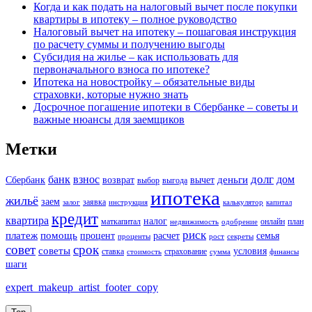
Когда и как подать на налоговый вычет после покупки
квартиры в ипотеку – полное руководство
Налоговый вычет на ипотеку – пошаговая инструкция
по расчету суммы и получению выгоды
Субсидия на жилье – как использовать для
первоначального взноса по ипотеке?
Ипотека на новостройку – обязательные виды
страховки, которые нужно знать
Досрочное погашение ипотеки в Сбербанке – советы и
важные нюансы для заемщиков
Метки
долг
банк
взнос
дом
деньги
Сбербанк
возврат
вычет
выбор
выгода
ипотека
жильё
заем
заявка
залог
инструкция
калькулятор
капитал
кредит
квартира
налог
маткапитал
онлайн
план
недвижимость
одобрение
риск
платеж
помощь
процент
расчет
семья
проценты
рост
секреты
совет
срок
советы
условия
ставка
страхование
стоимость
сумма
финансы
шаги
expert_makeup_artist_footer_copy